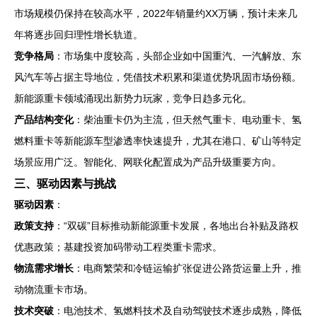
市场规模仍保持在较高水平，2022年销量约XX万辆，预计未来几
年将逐步回归理性增长轨道。
竞争格局
：市场集中度较高，头部企业如中国重汽、一汽解放、东
风汽车等占据主导地位，凭借技术积累和渠道优势巩固市场份额。
新能源重卡领域涌现出新势力玩家，竞争日趋多元化。
产品结构变化
：柴油重卡仍为主流，但天然气重卡、电动重卡、氢
燃料重卡等新能源车型渗透率快速提升，尤其在港口、矿山等特定
场景应用广泛。智能化、网联化配置成为产品升级重要方向。
三、驱动因素与挑战
驱动因素
：
政策支持
：“双碳”目标推动新能源重卡发展，各地出台补贴及路权
优惠政策；基建投资加码带动工程类重卡需求。
物流需求增长
：电商繁荣和冷链运输扩张促进公路货运量上升，推
动物流重卡市场。
技术突破
：电池技术、氢燃料技术及自动驾驶技术逐步成熟，降低