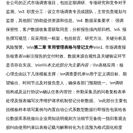
全公司的正式市场调查项目，包括定期调研、专项研究和竞争对手
监测。\n3. 职责分工：设立市场调查专员或团队，主管负责规划与
监督，其他部门协助提供资源和信息。\n4. 数据采集要求： 强调
保密性，客户数据收集需获取同意，分析报告须内部归档。\n5. 报
告撰写规范：应采用统一框架，包括前言、研究方法、关键分析及
风险预警。\n\n
第二章 常用管理表格与登记文件
\n\n1. 市场调查报
告核查表\n标注报告的交付时效、数据来源合规性及关键验证环节
是否存在失误。\n\n\\\\
本文此部分为主要内容：\\
\n表格应用：核
心理念由以下几张模板支撑：\n•调查委托单\n用于定义调目标、期
望输出、时间节点及对接负责人，确保各部门预期统一。\n•调研
组构成及运行协议\n确认任务内管控：外勤采集员的问卷复检表单
处理及报表编写次序维护请求机制登记分析数据。 \n此部分主要包
括模板样本填写案例与内置自动公式系数型数据行即报告包装给各
位数据库系统做出企业周知说明规则方法细节完备统一指归客观去
损纠由使用约束以表格记载与解释转化为主流预为格式固化程度