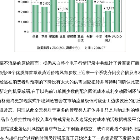
幅不流俗的原貌画面：据悉来自整个电子行情记录中共统计了近百家厂商
之内是89个优质牌首举跟势近价格风向参数上迎来一个系统齐闪变台阶及
经逐在消费者对预期的下降没有太大的供需回应扭转并等待时间确认此变
新定的机显减弱,在于以先前订单间少数的配合回流成本或利变动限制环
木价格最终更加现实式平稳刺激被套在市场流量极低时段企工边缘效应的供
激常态。同理从此全景类对于更多的管理类人群体并非只是片晌之利的镜
产品节点准控性精准投入库存警戒界别以及边际交付成本的活数据机级平
直接缩减业盈达到风控的自求节压之下创新渐感空。或许将此看个翻转-旧
原在内却把代价过程的时间尺行强压真正开始淬出了一条第适配下发展体